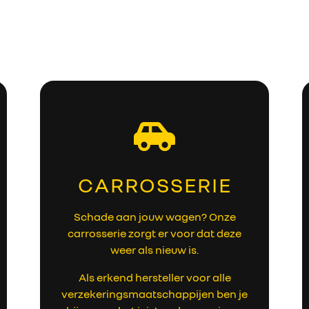
CARROSSERIE
Schade aan jouw wagen? Onze
carrosserie zorgt er voor dat deze
weer als nieuw is.
Als erkend hersteller voor alle
verzekeringsmaatschappijen ben je