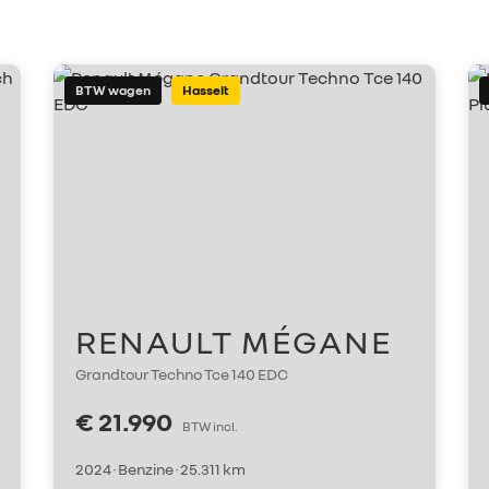
BTW wagen
Hasselt
RENAULT MÉGANE
Grandtour Techno Tce 140 EDC
€ 21.990
BTW incl.
2024 · Benzine · 25.311 km