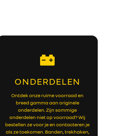
ONDERDELEN
Ontdek onze ruime voorraad en
breed gamma aan originele
onderdelen. Zijn sommige
onderdelen niet op voorraad? Wij
bestellen ze voor je en contacteren je
als ze toekomen. Banden, trekhaken,