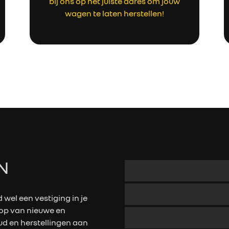
bij ons op het juiste adres om jouw
wagen te laten herstellen!
HOME
VERKOOP
N
RENAULT PRO+
d wel een vestiging in je
NAVERKOOP
oop van nieuwe en
 en herstellingen aan