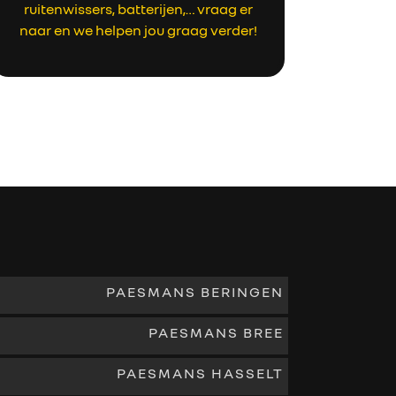
ruitenwissers, batterijen,… vraag er
naar en we helpen jou graag verder!
PAESMANS BERINGEN
PAESMANS BREE
PAESMANS HASSELT