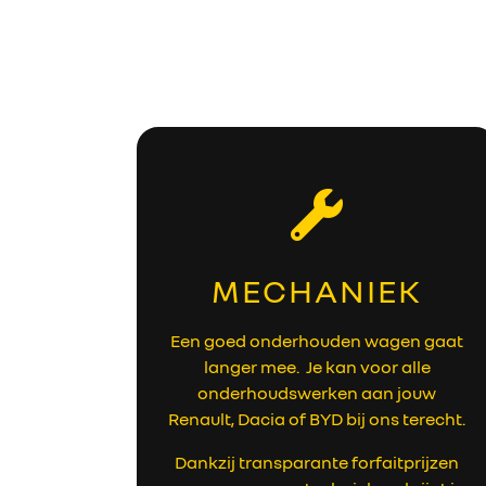
MECHANIEK
Een goed onderhouden wagen gaat
langer mee. Je kan voor alle
onderhoudswerken aan jouw
Renault, Dacia of BYD bij ons terecht.
Dankzij transparante forfaitprijzen