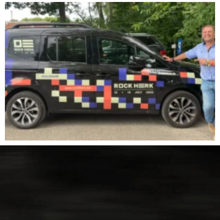
NAVERKOOP
VERHUUR
NIEUWS
OVER ONS
WERKEN BIJ
CONTACT