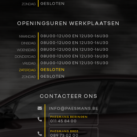
GESLOTEN
ZONDAG
OPENINGSUREN WERKPLAATSEN
08U00-12U00 EN 12U30-16U30
MAANDAG
08U00-12U00 EN 12U30-16U30
DINSDAG
08U00-12U00 EN 12U30-16U30
WOENSDAG
08U00-12U00 EN 12U30-16U30
DONDERDAG
08U00-12U00 EN 12U30-15U30
VRIJDAG
GESLOTEN
ZATERDAG
GESLOTEN
ZONDAG
CONTACTEER ONS
INFO@PAESMANS.BE
PAESMANS BERINGEN
011 45 84 00
PAESMANS BREE
089 73 02 00