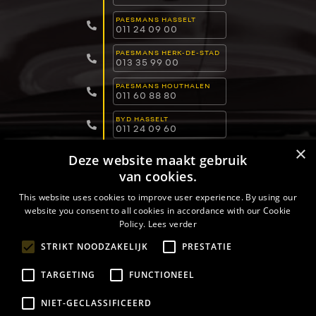
PAESMANS HASSELT
011 24 09 00
PAESMANS HERK-DE-STAD
013 35 99 00
PAESMANS HOUTHALEN
011 60 88 80
BYD HASSELT
011 24 09 60
×
BYD LOMMEL
Deze website maakt gebruik
011 15 04 00
van cookies.
BYD DILSEN-STOKKEM
089 82 30 30
This website uses cookies to improve user experience. By using our
website you consent to all cookies in accordance with our Cookie
Policy.
Lees verder
PRIVACYBELEID
VERKOOPSVOORWAARDEN
STRIKT NOODZAKELIJK
PRESTATIE
COOKIEBELEID
TARGETING
FUNCTIONEEL
NIET-GECLASSIFICEERD
COPYRIGHT © 2026 -
PAESMANS
- ALL RIGHTS RESERVED