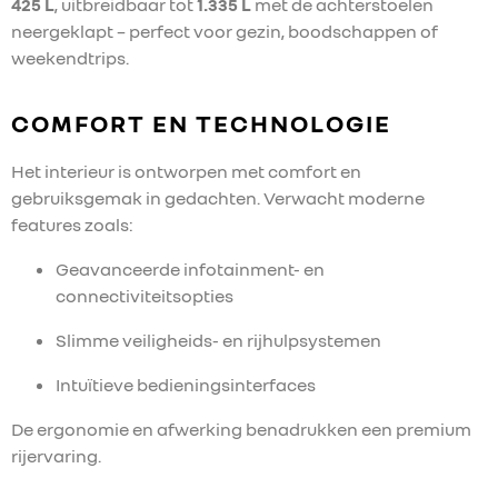
425 L
, uitbreidbaar tot
1.335 L
met de achterstoelen
neergeklapt – perfect voor gezin, boodschappen of
weekendtrips.
COMFORT EN TECHNOLOGIE
Het interieur is ontworpen met comfort en
gebruiksgemak in gedachten. Verwacht moderne
features zoals:
Geavanceerde infotainment- en
connectiviteitsopties
Slimme veiligheids- en rijhulpsystemen
Intuïtieve bedieningsinterfaces
De ergonomie en afwerking benadrukken een premium
HOME
rijervaring.