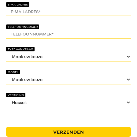
E-MAILADRES
TELEFOONNUMMER
TYPE AANVRAAG
MODEL
VESTIGING
VERZENDEN