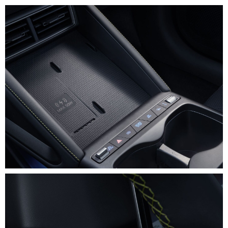
VERKOOP
RENAULT PRO+
NAVERKOOP
VERHUUR
NIEUWS
OVER ONS
WERKEN BIJ
CONTACT