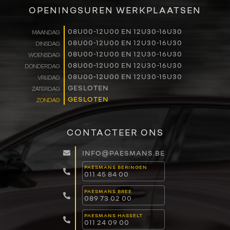
OPENINGSUREN WERKPLAATSEN
08U00-12U00 EN 12U30-16U30
MAANDAG
08U00-12U00 EN 12U30-16U30
DINSDAG
08U00-12U00 EN 12U30-16U30
WOENSDAG
08U00-12U00 EN 12U30-16U30
DONDERDAG
08U00-12U00 EN 12U30-15U30
VRIJDAG
GESLOTEN
ZATERDAG
GESLOTEN
ZONDAG
CONTACTEER ONS
INFO@PAESMANS.BE
PAESMANS BERINGEN
011 45 84 00
PAESMANS BREE
089 73 02 00
PAESMANS HASSELT
011 24 09 00