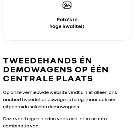
HOME
Foto's in
hoge kwaliteit
VERKOOP
RENAULT PRO+
TWEEDEHANDS ÉN
NAVERKOOP
DEMOWAGENS OP ÉÉN
CENTRALE PLAATS
VERHUUR
NIEUWS
Op onze vernieuwde website vindt u niet alleen ons
aanbod tweedehandswagens terug, maar ook een
uitgebreide selectie demowagens.
OVER ONS
Deze voertuigen bieden vaak een interessante
WERKEN BIJ
combinatie van: