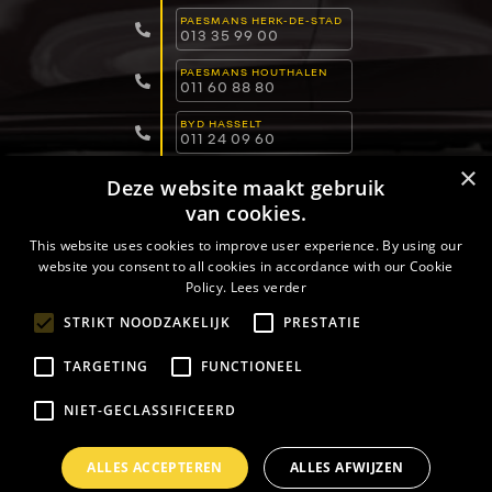
PAESMANS HERK-DE-STAD
013 35 99 00
PAESMANS HOUTHALEN
011 60 88 80
BYD HASSELT
011 24 09 60
×
BYD LOMMEL
Deze website maakt gebruik
011 15 04 00
van cookies.
BYD DILSEN-STOKKEM
089 82 30 30
This website uses cookies to improve user experience. By using our
website you consent to all cookies in accordance with our Cookie
Policy.
Lees verder
PRIVACYBELEID
VERKOOPSVOORWAARDEN
STRIKT NOODZAKELIJK
PRESTATIE
COOKIEBELEID
TARGETING
FUNCTIONEEL
NIET-GECLASSIFICEERD
COPYRIGHT © 2026 -
PAESMANS
- ALL RIGHTS RESERVED
ALLES ACCEPTEREN
ALLES AFWIJZEN
WEBDEVELOPMENT BY