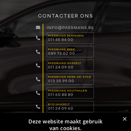
CONTACTEER ONS
INFO@PAESMANS.BE
PAESMANS BERINGEN
011 45 84 00
PAESMANS BREE
089 73 02 00
PAESMANS HASSELT
011 24 09 00
PAESMANS HERK-DE-STAD
013 35 99 00
PAESMANS HOUTHALEN
011 60 88 80
BYD HASSELT
011 24 09 60
×
BYD LOMMEL
Deze website maakt gebruik
011 15 04 00
van cookies.