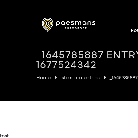
HO
_1645785887 ENTR
1677524342
Home
sbxsformentries
_1645785887
test