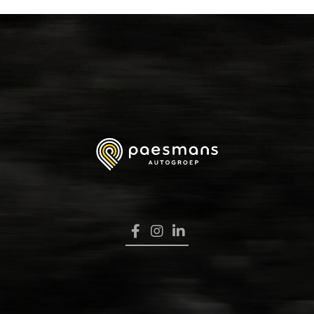
HOME
VERKOOP
RENAULT PRO+
NAVERKOOP
VERHUUR
NIEUWS
OVER ONS