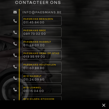
CONTACTEER ONS
INFO@PAESMANS.BE
PAESMANS BERINGEN
011 45 84 00
PAESMANS BREE
089 73 02 00
PAESMANS HASSELT
011 24 09 00
PAESMANS HERK-DE-STAD
013 35 99 00
PAESMANS HOUTHALEN
011 60 88 80
BYD HASSELT
011 24 09 60
BYD LOMMEL
011 15 04 00
BYD DILSEN-STOKKEM
089 82 30 30
×