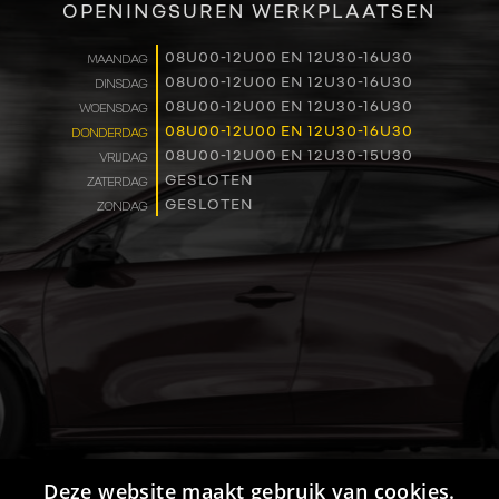
OPENINGSUREN WERKPLAATSEN
WERKEN BIJ
08U00-12U00 EN 12U30-16U30
MAANDAG
08U00-12U00 EN 12U30-16U30
DINSDAG
CONTACT
08U00-12U00 EN 12U30-16U30
WOENSDAG
08U00-12U00 EN 12U30-16U30
DONDERDAG
08U00-12U00 EN 12U30-15U30
VRIJDAG
GESLOTEN
ZATERDAG
GESLOTEN
ZONDAG
Deze website maakt gebruik van cookies.