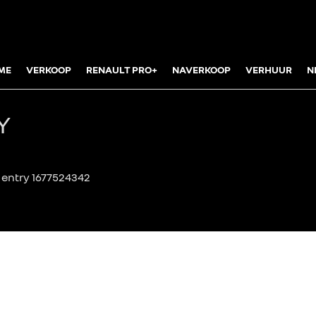
ME
VERKOOP
RENAULT PRO+
NAVERKOOP
VERHUUR
N
Y
 entry 1677524342