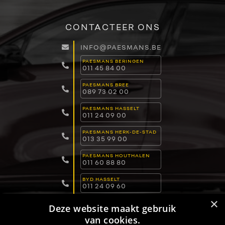
CONTACTEER ONS
INFO@PAESMANS.BE
PAESMANS BERINGEN
011 45 84 00
PAESMANS BREE
089 73 02 00
PAESMANS HASSELT
011 24 09 00
PAESMANS HERK-DE-STAD
013 35 99 00
PAESMANS HOUTHALEN
011 60 88 80
BYD HASSELT
011 24 09 60
×
BYD DILSEN-STOKKEM
Deze website maakt gebruik
089 82 30 30
van cookies.