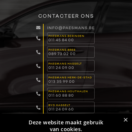
CONTACTEER ONS
INFO@PAESMANS.BE
PAESMANS BERINGEN
011 45 84 00
PAESMANS BREE
089 73 02 00
PAESMANS HASSELT
011 24 09 00
PAESMANS HERK-DE-STAD
013 35 99 00
PAESMANS HOUTHALEN
011 60 88 80
BYD HASSELT
011 24 09 60
×
BYD DILSEN-STOKKEM
Deze website maakt gebruik
089 82 30 30
van cookies.