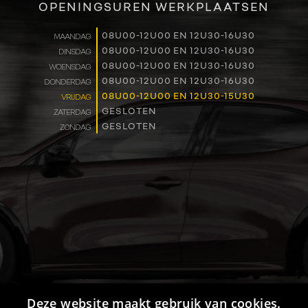
OPENINGSUREN WERKPLAATSEN
WERKEN BIJ
08U00-12U00 EN 12U30-16U30
MAANDAG
08U00-12U00 EN 12U30-16U30
DINSDAG
CONTACT
08U00-12U00 EN 12U30-16U30
WOENSDAG
08U00-12U00 EN 12U30-16U30
DONDERDAG
08U00-12U00 EN 12U30-15U30
VRIJDAG
GESLOTEN
ZATERDAG
GESLOTEN
ZONDAG
Deze website maakt gebruik van cookies.