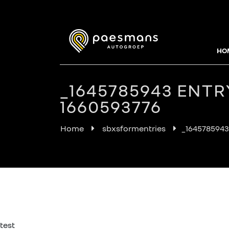
HO
_1645785943 ENTR
1660593776
Home
sbxsformentries
_1645785943
test