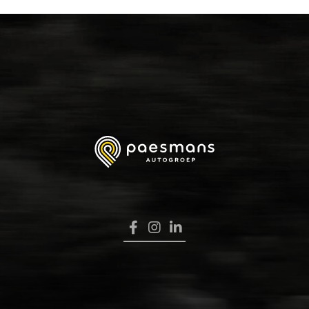
HOME
VERKOOP
RENAULT PRO+
NAVERKOOP
VERHUUR
NIEUWS
OVER ONS