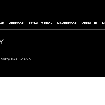
ME
VERKOOP
RENAULT PRO+
NAVERKOOP
VERHUUR
N
Y
 entry 1660593776