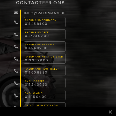
CONTACTEER ONS
INFO@PAESMANS.BE
PAESMANS BERINGEN
011 45 84 00
PAESMANS BREE
089 73 02 00
PAESMANS HASSELT
011 24 09 00
PAESMANS HERK-DE-STAD
013 35 99 00
PAESMANS HOUTHALEN
011 60 88 80
BYD HASSELT
011 24 09 60
BYD LOMMEL
011 15 04 00
BYD DILSEN-STOKKEM
089 82 30 30
×