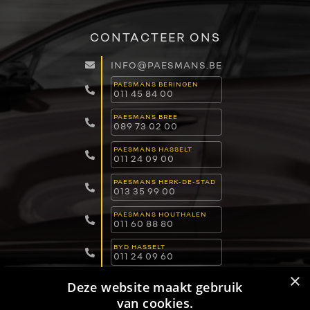
CONTACTEER ONS
INFO@PAESMANS.BE
PAESMANS BERINGEN
011 45 84 00
PAESMANS BREE
089 73 02 00
PAESMANS HASSELT
011 24 09 00
PAESMANS HERK-DE-STAD
013 35 99 00
PAESMANS HOUTHALEN
011 60 88 80
BYD HASSELT
011 24 09 60
×
BYD LOMMEL
Deze website maakt gebruik
011 15 04 00
van cookies.