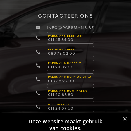
CONTACTEER ONS
INFO@PAESMANS.BE
PAESMANS BERINGEN
011 45 84 00
PAESMANS BREE
089 73 02 00
PAESMANS HASSELT
011 24 09 00
PAESMANS HERK-DE-STAD
013 35 99 00
PAESMANS HOUTHALEN
011 60 88 80
BYD HASSELT
011 24 09 60
×
BYD LOMMEL
Deze website maakt gebruik
011 15 04 00
van cookies.