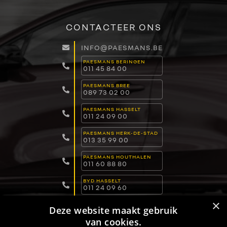
CONTACTEER ONS
INFO@PAESMANS.BE
PAESMANS BERINGEN
011 45 84 00
PAESMANS BREE
089 73 02 00
PAESMANS HASSELT
011 24 09 00
PAESMANS HERK-DE-STAD
013 35 99 00
PAESMANS HOUTHALEN
011 60 88 80
BYD HASSELT
011 24 09 60
×
BYD LOMMEL
Deze website maakt gebruik
011 15 04 00
van cookies.