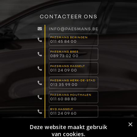
CONTACTEER ONS
INFO@PAESMANS.BE
PAESMANS BERINGEN
011 45 84 00
PAESMANS BREE
089 73 02 00
PAESMANS HASSELT
011 24 09 00
PAESMANS HERK-DE-STAD
013 35 99 00
PAESMANS HOUTHALEN
011 60 88 80
BYD HASSELT
011 24 09 60
×
BYD LOMMEL
Deze website maakt gebruik
011 15 04 00
van cookies.