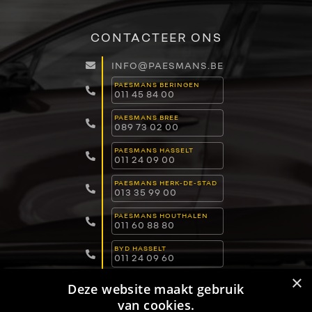
CONTACTEER ONS
INFO@PAESMANS.BE
PAESMANS BERINGEN
011 45 84 00
PAESMANS BREE
089 73 02 00
PAESMANS HASSELT
011 24 09 00
PAESMANS HERK-DE-STAD
013 35 99 00
PAESMANS HOUTHALEN
011 60 88 80
BYD HASSELT
011 24 09 60
×
BYD LOMMEL
Deze website maakt gebruik
011 15 04 00
van cookies.