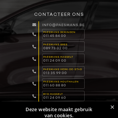
CONTACTEER ONS
INFO@PAESMANS.BE
PAESMANS BERINGEN
011 45 84 00
PAESMANS BREE
089 73 02 00
PAESMANS HASSELT
011 24 09 00
PAESMANS HERK-DE-STAD
013 35 99 00
PAESMANS HOUTHALEN
011 60 88 80
BYD HASSELT
011 24 09 60
×
BYD LOMMEL
Deze website maakt gebruik
011 15 04 00
van cookies.