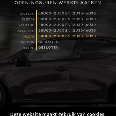
OPENINGSUREN WERKPLAATSEN
WERKEN BIJ
08U00-12U00 EN 12U30-16U30
MAANDAG
08U00-12U00 EN 12U30-16U30
DINSDAG
CONTACT
08U00-12U00 EN 12U30-16U30
WOENSDAG
08U00-12U00 EN 12U30-16U30
DONDERDAG
08U00-12U00 EN 12U30-15U30
VRIJDAG
GESLOTEN
ZATERDAG
GESLOTEN
ZONDAG
Deze website maakt gebruik van cookies.