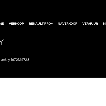
ME
VERKOOP
RENAULT PRO+
NAVERKOOP
VERHUUR
N
Y
entry 1672126728