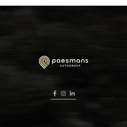
HOME
VERKOOP
RENAULT PRO+
NAVERKOOP
VERHUUR
NIEUWS
OVER ONS