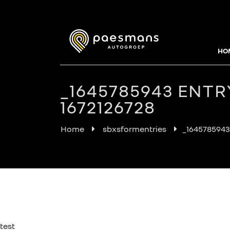
HO
_1645785943 ENTR
1672126728
Home
sbxsformentries
_1645785943 
test