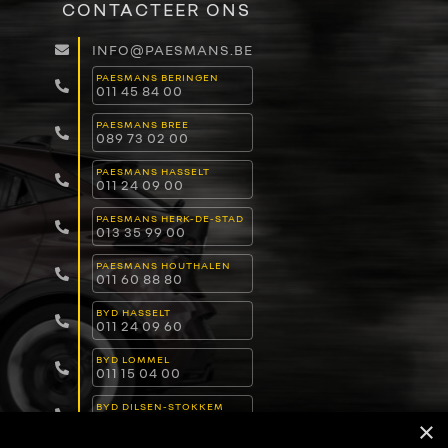
CONTACTEER ONS
INFO@PAESMANS.BE
PAESMANS BERINGEN
011 45 84 00
PAESMANS BREE
089 73 02 00
PAESMANS HASSELT
011 24 09 00
PAESMANS HERK-DE-STAD
013 35 99 00
PAESMANS HOUTHALEN
011 60 88 80
BYD HASSELT
011 24 09 60
BYD LOMMEL
011 15 04 00
BYD DILSEN-STOKKEM
089 82 30 30
×