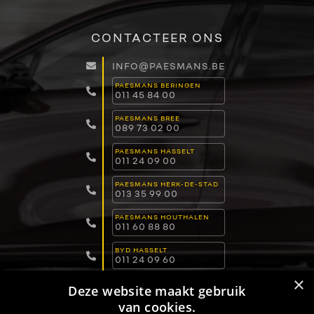
CONTACTEER ONS
INFO@PAESMANS.BE
PAESMANS BERINGEN
011 45 84 00
PAESMANS BREE
089 73 02 00
PAESMANS HASSELT
011 24 09 00
PAESMANS HERK-DE-STAD
013 35 99 00
PAESMANS HOUTHALEN
011 60 88 80
BYD HASSELT
011 24 09 60
×
BYD LOMMEL
Deze website maakt gebruik
011 15 04 00
van cookies.