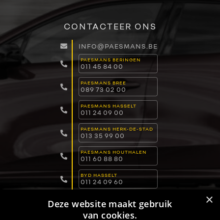
CONTACTEER ONS
INFO@PAESMANS.BE
PAESMANS BERINGEN
011 45 84 00
PAESMANS BREE
089 73 02 00
PAESMANS HASSELT
011 24 09 00
PAESMANS HERK-DE-STAD
013 35 99 00
PAESMANS HOUTHALEN
011 60 88 80
BYD HASSELT
011 24 09 60
×
BYD LOMMEL
Deze website maakt gebruik
011 15 04 00
van cookies.