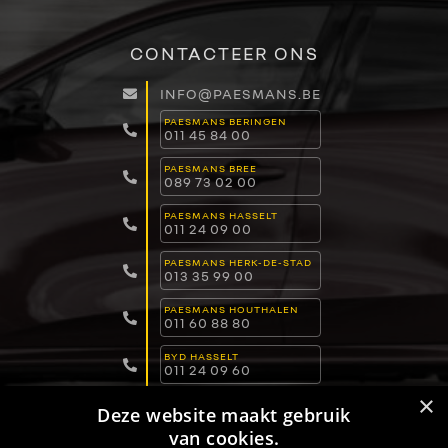
CONTACTEER ONS
INFO@PAESMANS.BE
PAESMANS BERINGEN
011 45 84 00
PAESMANS BREE
089 73 02 00
PAESMANS HASSELT
011 24 09 00
PAESMANS HERK-DE-STAD
013 35 99 00
PAESMANS HOUTHALEN
011 60 88 80
BYD HASSELT
011 24 09 60
×
BYD LOMMEL
Deze website maakt gebruik
011 15 04 00
van cookies.