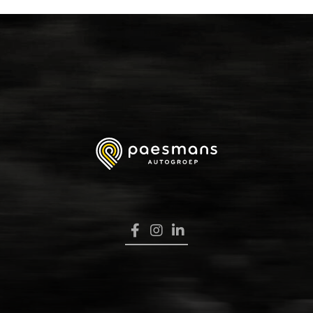
HOME
VERKOOP
RENAULT PRO+
NAVERKOOP
VERHUUR
NIEUWS
OVER ONS