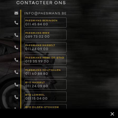
CONTACTEER ONS
INFO@PAESMANS.BE
PAESMANS BERINGEN
011 45 84 00
PAESMANS BREE
089 73 02 00
PAESMANS HASSELT
011 24 09 00
PAESMANS HERK-DE-STAD
013 35 99 00
PAESMANS HOUTHALEN
011 60 88 80
BYD HASSELT
011 24 09 60
BYD LOMMEL
011 15 04 00
BYD DILSEN-STOKKEM
089 82 30 30
×