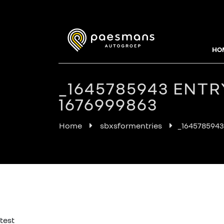
HO
_1645785943 ENTR
1676999863
Home
sbxsformentries
_1645785943
test