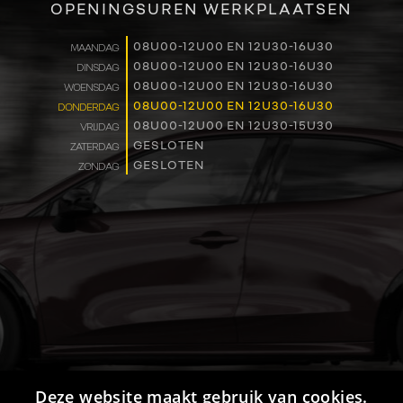
OPENINGSUREN WERKPLAATSEN
WERKEN BIJ
08U00-12U00 EN 12U30-16U30
MAANDAG
08U00-12U00 EN 12U30-16U30
DINSDAG
CONTACT
08U00-12U00 EN 12U30-16U30
WOENSDAG
08U00-12U00 EN 12U30-16U30
DONDERDAG
08U00-12U00 EN 12U30-15U30
VRIJDAG
GESLOTEN
ZATERDAG
GESLOTEN
ZONDAG
Deze website maakt gebruik van cookies.