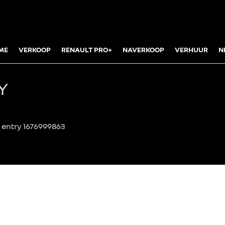
ME
VERKOOP
RENAULT PRO+
NAVERKOOP
VERHUUR
N
Y
 entry 1676999863