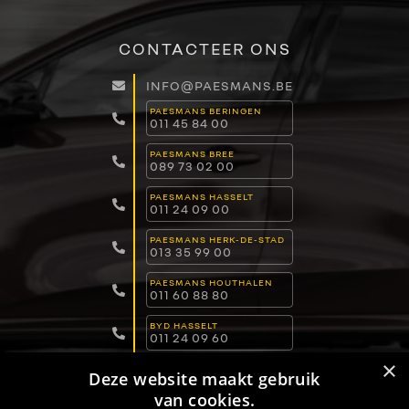
CONTACTEER ONS
INFO@PAESMANS.BE
PAESMANS BERINGEN
011 45 84 00
PAESMANS BREE
089 73 02 00
PAESMANS HASSELT
011 24 09 00
PAESMANS HERK-DE-STAD
013 35 99 00
PAESMANS HOUTHALEN
011 60 88 80
BYD HASSELT
011 24 09 60
×
BYD LOMMEL
Deze website maakt gebruik
011 15 04 00
van cookies.