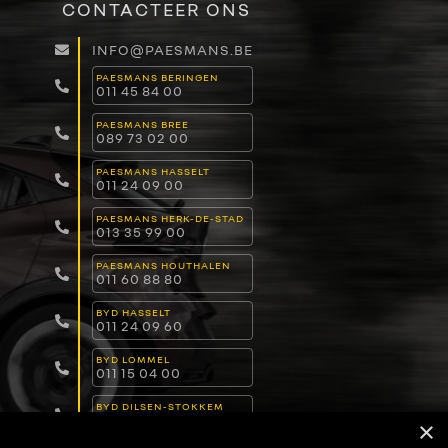
CONTACTEER ONS
INFO@PAESMANS.BE
PAESMANS BERINGEN
011 45 84 00
PAESMANS BREE
089 73 02 00
PAESMANS HASSELT
011 24 09 00
PAESMANS HERK-DE-STAD
013 35 99 00
PAESMANS HOUTHALEN
011 60 88 80
BYD HASSELT
011 24 09 60
BYD LOMMEL
011 15 04 00
BYD DILSEN-STOKKEM
089 82 30 30
×