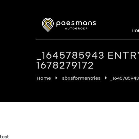
HO
_1645785943 ENTR
1678279172
Home
sbxsformentries
_1645785943 
test