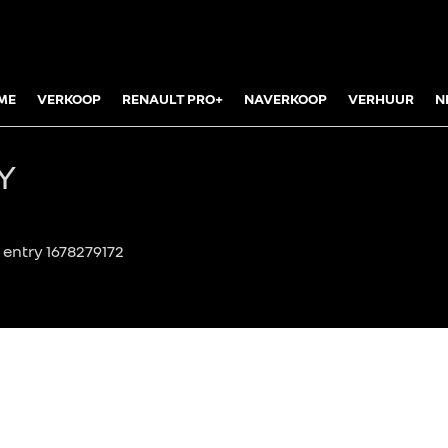
ME
VERKOOP
RENAULT PRO+
NAVERKOOP
VERHUUR
N
Y
entry 1678279172