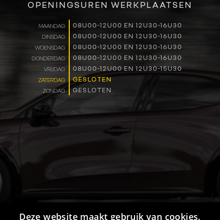
OPENINGSUREN WERKPLAATSEN
WERKEN BIJ
08U00-12U00 EN 12U30-16U30
MAANDAG
08U00-12U00 EN 12U30-16U30
DINSDAG
CONTACT
08U00-12U00 EN 12U30-16U30
WOENSDAG
08U00-12U00 EN 12U30-16U30
DONDERDAG
08U00-12U00 EN 12U30-15U30
VRIJDAG
GESLOTEN
ZATERDAG
GESLOTEN
ZONDAG
Deze website maakt gebruik van cookies.