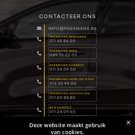
CONTACTEER ONS
INFO@PAESMANS.BE
PAESMANS BERINGEN
011 45 84 00
PAESMANS BREE
089 73 02 00
PAESMANS HASSELT
011 24 09 00
PAESMANS HERK-DE-STAD
013 35 99 00
PAESMANS HOUTHALEN
011 60 88 80
BYD HASSELT
011 24 09 60
×
BYD LOMMEL
Deze website maakt gebruik
011 15 04 00
van cookies.