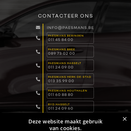
CONTACTEER ONS
INFO@PAESMANS.BE
PAESMANS BERINGEN
011 45 84 00
PAESMANS BREE
089 73 02 00
PAESMANS HASSELT
011 24 09 00
PAESMANS HERK-DE-STAD
013 35 99 00
PAESMANS HOUTHALEN
011 60 88 80
BYD HASSELT
011 24 09 60
×
BYD LOMMEL
Deze website maakt gebruik
011 15 04 00
van cookies.