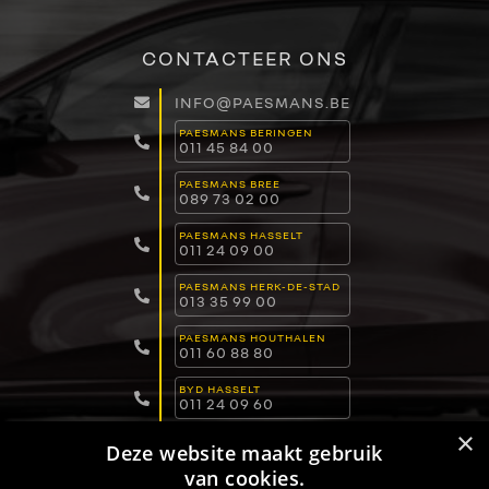
CONTACTEER ONS
INFO@PAESMANS.BE
PAESMANS BERINGEN
011 45 84 00
PAESMANS BREE
089 73 02 00
PAESMANS HASSELT
011 24 09 00
PAESMANS HERK-DE-STAD
013 35 99 00
PAESMANS HOUTHALEN
011 60 88 80
BYD HASSELT
011 24 09 60
×
BYD LOMMEL
Deze website maakt gebruik
011 15 04 00
van cookies.