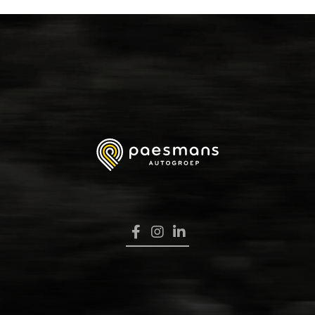
HOME
VERKOOP
RENAULT PRO+
NAVERKOOP
VERHUUR
NIEUWS
OVER ONS