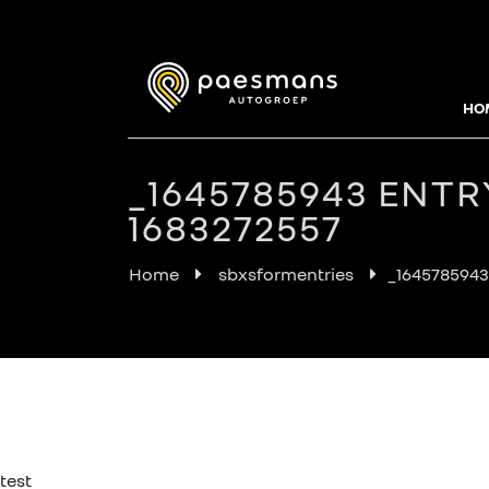
HO
_1645785943 ENTR
1683272557
Home
sbxsformentries
_1645785943
test