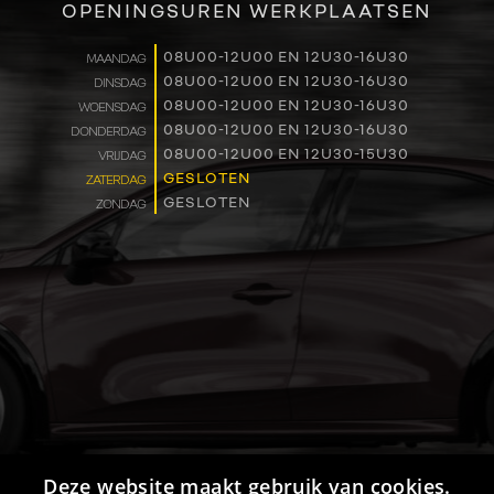
OPENINGSUREN WERKPLAATSEN
WERKEN BIJ
08U00-12U00 EN 12U30-16U30
MAANDAG
08U00-12U00 EN 12U30-16U30
DINSDAG
CONTACT
08U00-12U00 EN 12U30-16U30
WOENSDAG
08U00-12U00 EN 12U30-16U30
DONDERDAG
08U00-12U00 EN 12U30-15U30
VRIJDAG
GESLOTEN
ZATERDAG
GESLOTEN
ZONDAG
Deze website maakt gebruik van cookies.