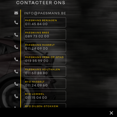
CONTACTEER ONS
INFO@PAESMANS.BE
PAESMANS BERINGEN
011 45 84 00
PAESMANS BREE
089 73 02 00
PAESMANS HASSELT
011 24 09 00
PAESMANS HERK-DE-STAD
013 35 99 00
PAESMANS HOUTHALEN
011 60 88 80
BYD HASSELT
011 24 09 60
BYD LOMMEL
011 15 04 00
BYD DILSEN-STOKKEM
089 82 30 30
×