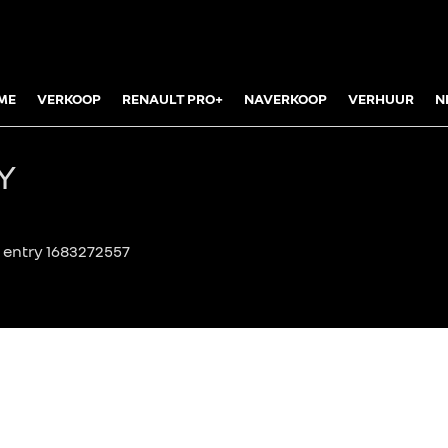
ME
VERKOOP
RENAULT PRO+
NAVERKOOP
VERHUUR
N
Y
 entry 1683272557