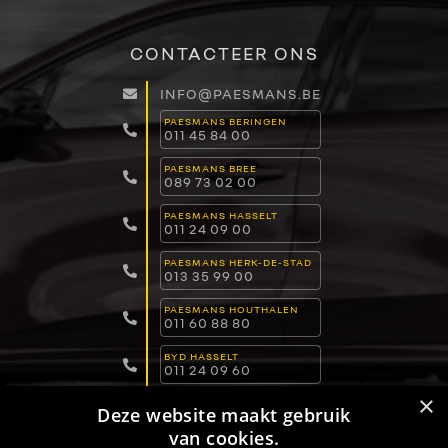
CONTACTEER ONS
INFO@PAESMANS.BE
PAESMANS BERINGEN
011 45 84 00
PAESMANS BREE
089 73 02 00
PAESMANS HASSELT
011 24 09 00
PAESMANS HERK-DE-STAD
013 35 99 00
PAESMANS HOUTHALEN
011 60 88 80
BYD HASSELT
011 24 09 60
×
BYD LOMMEL
Deze website maakt gebruik
011 15 04 00
van cookies.