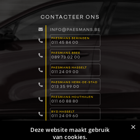
CONTACTEER ONS
INFO@PAESMANS.BE
PAESMANS BERINGEN
011 45 84 00
PAESMANS BREE
089 73 02 00
PAESMANS HASSELT
011 24 09 00
PAESMANS HERK-DE-STAD
013 35 99 00
PAESMANS HOUTHALEN
011 60 88 80
BYD HASSELT
011 24 09 60
×
BYD LOMMEL
Deze website maakt gebruik
011 15 04 00
van cookies.