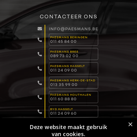
CONTACTEER ONS
INFO@PAESMANS.BE
PAESMANS BERINGEN
011 45 84 00
PAESMANS BREE
089 73 02 00
PAESMANS HASSELT
011 24 09 00
PAESMANS HERK-DE-STAD
013 35 99 00
PAESMANS HOUTHALEN
011 60 88 80
BYD HASSELT
011 24 09 60
×
BYD LOMMEL
Deze website maakt gebruik
011 15 04 00
van cookies.