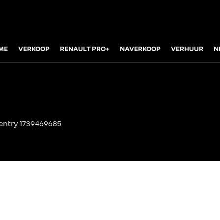
ME
VERKOOP
RENAULT PRO+
NAVERKOOP
VERHUUR
N
Y
 entry 1739469685