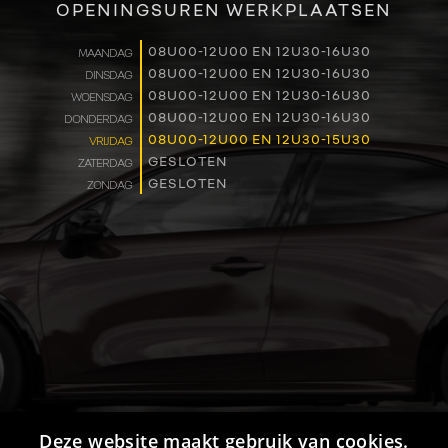
OPENINGSUREN WERKPLAATSEN
WERKEN BIJ
08U00-12U00 EN 12U30-16U30
MAANDAG
08U00-12U00 EN 12U30-16U30
DINSDAG
CONTACT
08U00-12U00 EN 12U30-16U30
WOENSDAG
08U00-12U00 EN 12U30-16U30
DONDERDAG
08U00-12U00 EN 12U30-15U30
VRIJDAG
GESLOTEN
ZATERDAG
GESLOTEN
ZONDAG
Deze website maakt gebruik van cookies.