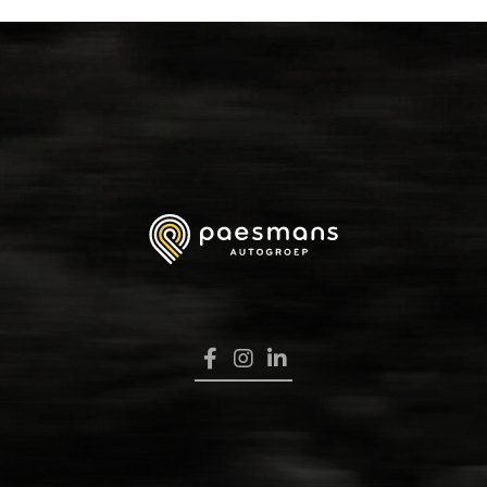
HOME
VERKOOP
RENAULT PRO+
NAVERKOOP
VERHUUR
NIEUWS
OVER ONS