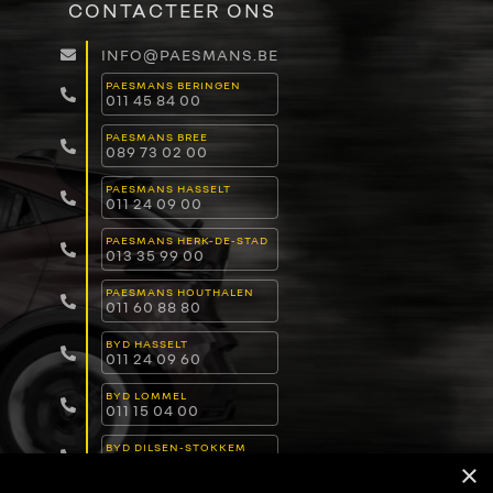
CONTACTEER ONS
INFO@PAESMANS.BE
PAESMANS BERINGEN
011 45 84 00
PAESMANS BREE
089 73 02 00
PAESMANS HASSELT
011 24 09 00
PAESMANS HERK-DE-STAD
013 35 99 00
PAESMANS HOUTHALEN
011 60 88 80
BYD HASSELT
011 24 09 60
BYD LOMMEL
011 15 04 00
BYD DILSEN-STOKKEM
089 82 30 30
×