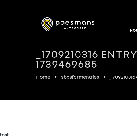
HO
_1709210316 ENTR
1739469685
Home
sbxsformentries
_1709210316
test