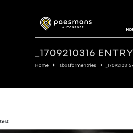
HO
_1709210316 ENTRY
Home
sbxsformentries
_1709210316 
test