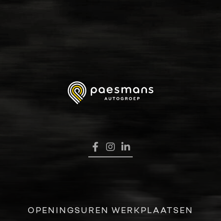
HOME
VERKOOP
RENAULT PRO+
NAVERKOOP
VERHUUR
NIEUWS
OVER ONS
OPENINGSUREN WERKPLAATSEN