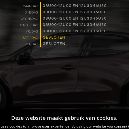
WERKEN BIJ
08U00-12U00 EN 12U30-16U30
MAANDAG
08U00-12U00 EN 12U30-16U30
DINSDAG
08U00-12U00 EN 12U30-16U30
WOENSDAG
CONTACT
08U00-12U00 EN 12U30-16U30
DONDERDAG
08U00-12U00 EN 12U30-15U30
VRIJDAG
GESLOTEN
ZATERDAG
GESLOTEN
ZONDAG
Deze website maakt gebruik van cookies.
 uses cookies to improve user experience. By using our website you consent t