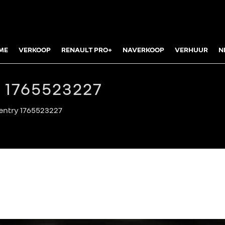
ME
VERKOOP
RENAULT PRO+
NAVERKOOP
VERHUUR
N
 1765523227
entry 1765523227