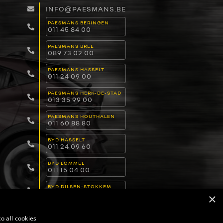
INFO@PAESMANS.BE
PAESMANS BERINGEN
011 45 84 00
PAESMANS BREE
089 73 02 00
PAESMANS HASSELT
011 24 09 00
PAESMANS HERK-DE-STAD
013 35 99 00
PAESMANS HOUTHALEN
011 60 88 80
BYD HASSELT
011 24 09 60
BYD LOMMEL
011 15 04 00
BYD DILSEN-STOKKEM
089 82 30 30
×
o all cookies