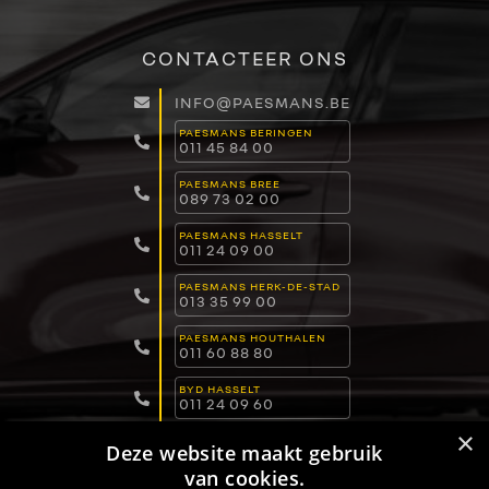
CONTACTEER ONS
INFO@PAESMANS.BE
PAESMANS BERINGEN
011 45 84 00
PAESMANS BREE
089 73 02 00
PAESMANS HASSELT
011 24 09 00
PAESMANS HERK-DE-STAD
013 35 99 00
PAESMANS HOUTHALEN
011 60 88 80
BYD HASSELT
011 24 09 60
×
BYD LOMMEL
Deze website maakt gebruik
011 15 04 00
van cookies.