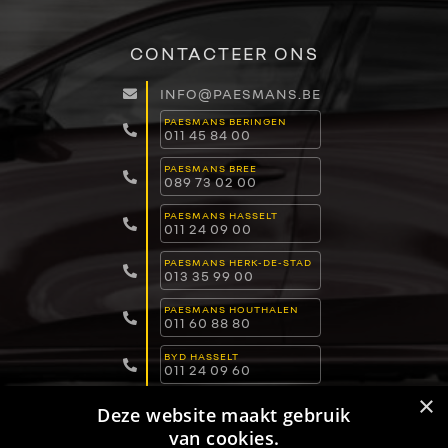
CONTACTEER ONS
INFO@PAESMANS.BE
PAESMANS BERINGEN
011 45 84 00
PAESMANS BREE
089 73 02 00
PAESMANS HASSELT
011 24 09 00
PAESMANS HERK-DE-STAD
013 35 99 00
PAESMANS HOUTHALEN
011 60 88 80
BYD HASSELT
011 24 09 60
×
BYD LOMMEL
Deze website maakt gebruik
011 15 04 00
van cookies.