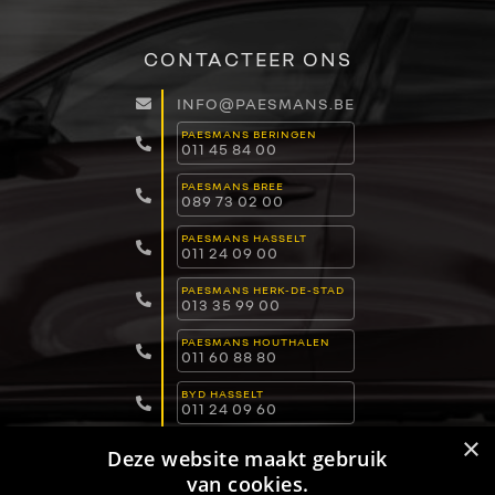
CONTACTEER ONS
INFO@PAESMANS.BE
PAESMANS BERINGEN
011 45 84 00
PAESMANS BREE
089 73 02 00
PAESMANS HASSELT
011 24 09 00
PAESMANS HERK-DE-STAD
013 35 99 00
PAESMANS HOUTHALEN
011 60 88 80
BYD HASSELT
011 24 09 60
×
BYD LOMMEL
Deze website maakt gebruik
011 15 04 00
van cookies.