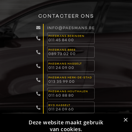
CONTACTEER ONS
INFO@PAESMANS.BE
PAESMANS BERINGEN
011 45 84 00
PAESMANS BREE
089 73 02 00
PAESMANS HASSELT
011 24 09 00
PAESMANS HERK-DE-STAD
013 35 99 00
PAESMANS HOUTHALEN
011 60 88 80
BYD HASSELT
011 24 09 60
×
BYD LOMMEL
Deze website maakt gebruik
011 15 04 00
van cookies.