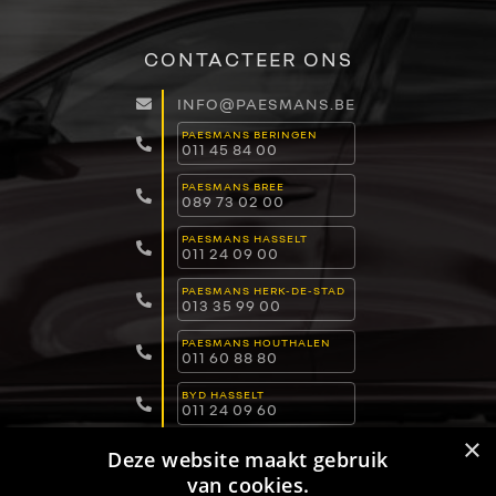
CONTACTEER ONS
INFO@PAESMANS.BE
PAESMANS BERINGEN
011 45 84 00
PAESMANS BREE
089 73 02 00
PAESMANS HASSELT
011 24 09 00
PAESMANS HERK-DE-STAD
013 35 99 00
PAESMANS HOUTHALEN
011 60 88 80
BYD HASSELT
011 24 09 60
×
BYD LOMMEL
Deze website maakt gebruik
011 15 04 00
van cookies.