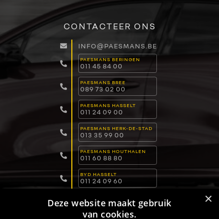
CONTACTEER ONS
INFO@PAESMANS.BE
PAESMANS BERINGEN
011 45 84 00
PAESMANS BREE
089 73 02 00
PAESMANS HASSELT
011 24 09 00
PAESMANS HERK-DE-STAD
013 35 99 00
PAESMANS HOUTHALEN
011 60 88 80
BYD HASSELT
011 24 09 60
×
BYD LOMMEL
Deze website maakt gebruik
011 15 04 00
van cookies.