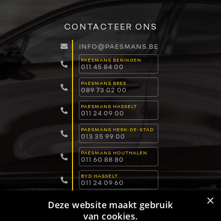
CONTACTEER ONS
INFO@PAESMANS.BE
PAESMANS BERINGEN
011 45 84 00
PAESMANS BREE
089 73 02 00
PAESMANS HASSELT
011 24 09 00
PAESMANS HERK-DE-STAD
013 35 99 00
PAESMANS HOUTHALEN
011 60 88 80
BYD HASSELT
011 24 09 60
×
BYD LOMMEL
Deze website maakt gebruik
011 15 04 00
van cookies.