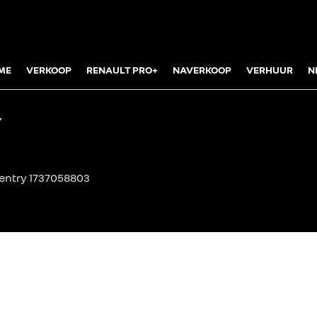
ME
VERKOOP
RENAULT PRO+
NAVERKOOP
VERHUUR
N
Y
 entry 1737058803