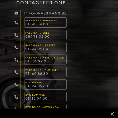
CONTACTEER ONS
INFO@PAESMANS.BE
PAESMANS BERINGEN
011 45 84 00
PAESMANS BREE
089 73 02 00
PAESMANS HASSELT
011 24 09 00
PAESMANS HERK-DE-STAD
013 35 99 00
PAESMANS HOUTHALEN
011 60 88 80
BYD HASSELT
011 24 09 60
BYD LOMMEL
011 15 04 00
BYD DILSEN-STOKKEM
089 82 30 30
×