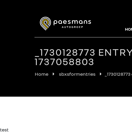
HO
_1730128773 ENTR
1737058803
Home
sbxsformentries
_1730128773
test