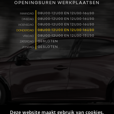
OPENINGSUREN WERKPLAATSEN
WERKEN BIJ
08U00-12U00 EN 12U30-16U30
MAANDAG
08U00-12U00 EN 12U30-16U30
DINSDAG
CONTACT
08U00-12U00 EN 12U30-16U30
WOENSDAG
08U00-12U00 EN 12U30-16U30
DONDERDAG
08U00-12U00 EN 12U30-15U30
VRIJDAG
GESLOTEN
ZATERDAG
GESLOTEN
ZONDAG
Deze website maakt gebruik van cookies.