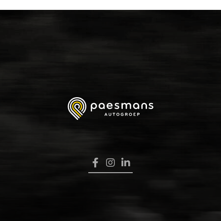
HOME
VERKOOP
RENAULT PRO+
NAVERKOOP
VERHUUR
NIEUWS
OVER ONS