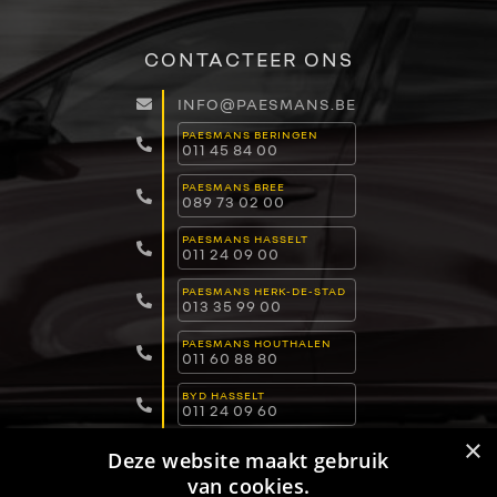
CONTACTEER ONS
INFO@PAESMANS.BE
PAESMANS BERINGEN
011 45 84 00
PAESMANS BREE
089 73 02 00
PAESMANS HASSELT
011 24 09 00
PAESMANS HERK-DE-STAD
013 35 99 00
PAESMANS HOUTHALEN
011 60 88 80
BYD HASSELT
011 24 09 60
×
BYD LOMMEL
Deze website maakt gebruik
011 15 04 00
van cookies.