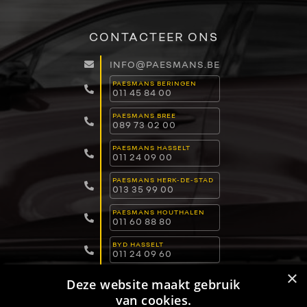
CONTACTEER ONS
INFO@PAESMANS.BE
PAESMANS BERINGEN
011 45 84 00
PAESMANS BREE
089 73 02 00
PAESMANS HASSELT
011 24 09 00
PAESMANS HERK-DE-STAD
013 35 99 00
PAESMANS HOUTHALEN
011 60 88 80
BYD HASSELT
011 24 09 60
×
BYD LOMMEL
Deze website maakt gebruik
011 15 04 00
van cookies.