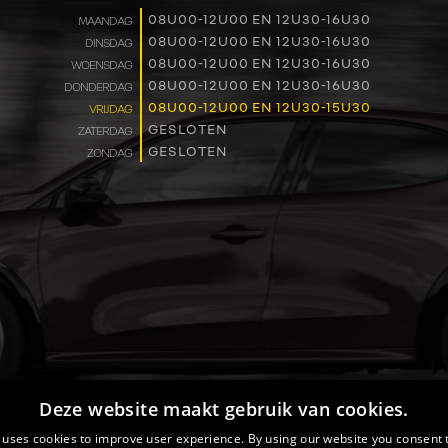
WERKEN BIJ
08U00-12U00 EN 12U30-16U30
MAANDAG
08U00-12U00 EN 12U30-16U30
DINSDAG
08U00-12U00 EN 12U30-16U30
WOENSDAG
CONTACT
08U00-12U00 EN 12U30-16U30
DONDERDAG
08U00-12U00 EN 12U30-15U30
VRIJDAG
GESLOTEN
ZATERDAG
GESLOTEN
ZONDAG
Deze website maakt gebruik van cookies.
 uses cookies to improve user experience. By using our website you consent t