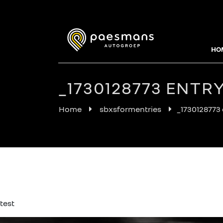
HO
_1730128773 ENTRY
Home
sbxsformentries
_1730128773 
test