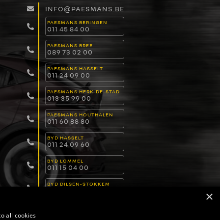
INFO@PAESMANS.BE
PAESMANS BERINGEN
011 45 84 00
PAESMANS BREE
089 73 02 00
PAESMANS HASSELT
011 24 09 00
PAESMANS HERK-DE-STAD
013 35 99 00
PAESMANS HOUTHALEN
011 60 88 80
BYD HASSELT
011 24 09 60
BYD LOMMEL
011 15 04 00
BYD DILSEN-STOKKEM
089 82 30 30
×
o all cookies