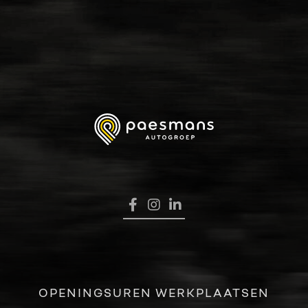
HOME
VERKOOP
RENAULT PRO+
NAVERKOOP
VERHUUR
NIEUWS
OVER ONS
OPENINGSUREN WERKPLAATSEN