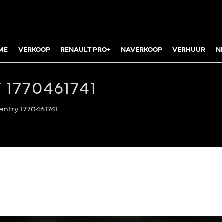
ME
VERKOOP
RENAULT PRO+
NAVERKOOP
VERHUUR
N
 1770461741
entry 1770461741