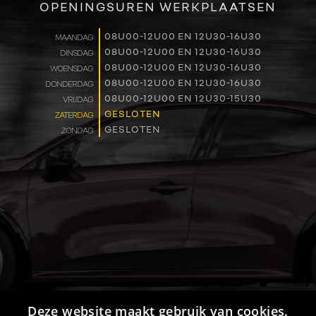
OPENINGSUREN WERKPLAATSEN
WERKEN BIJ
08U00-12U00 EN 12U30-16U30
MAANDAG
08U00-12U00 EN 12U30-16U30
DINSDAG
CONTACT
08U00-12U00 EN 12U30-16U30
WOENSDAG
08U00-12U00 EN 12U30-16U30
DONDERDAG
08U00-12U00 EN 12U30-15U30
VRIJDAG
GESLOTEN
ZATERDAG
GESLOTEN
ZONDAG
Deze website maakt gebruik van cookies.