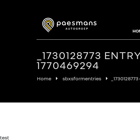
HO
_1730128773 ENTR
1770469294
Home
sbxsformentries
_1730128773
test