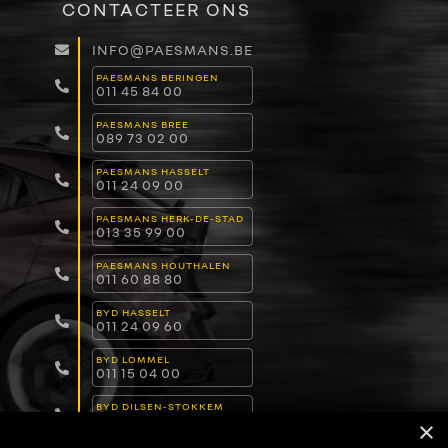
CONTACTEER ONS
INFO@PAESMANS.BE
PAESMANS BERINGEN
011 45 84 00
PAESMANS BREE
089 73 02 00
PAESMANS HASSELT
011 24 09 00
PAESMANS HERK-DE-STAD
013 35 99 00
PAESMANS HOUTHALEN
011 60 88 80
BYD HASSELT
011 24 09 60
BYD LOMMEL
011 15 04 00
BYD DILSEN-STOKKEM
089 82 30 30
×