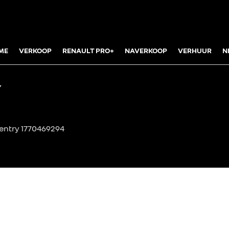
ME
VERKOOP
RENAULT PRO+
NAVERKOOP
VERHUUR
N
Y
 entry 1770469294