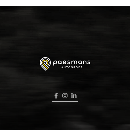
HOME
VERKOOP
RENAULT PRO+
NAVERKOOP
VERHUUR
NIEUWS
OVER ONS