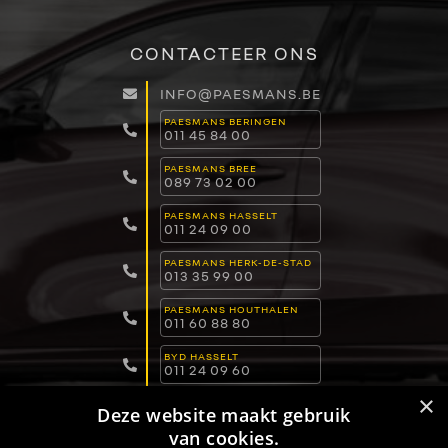
CONTACTEER ONS
INFO@PAESMANS.BE
PAESMANS BERINGEN
011 45 84 00
PAESMANS BREE
089 73 02 00
PAESMANS HASSELT
011 24 09 00
PAESMANS HERK-DE-STAD
013 35 99 00
PAESMANS HOUTHALEN
011 60 88 80
BYD HASSELT
011 24 09 60
×
BYD LOMMEL
Deze website maakt gebruik
011 15 04 00
van cookies.