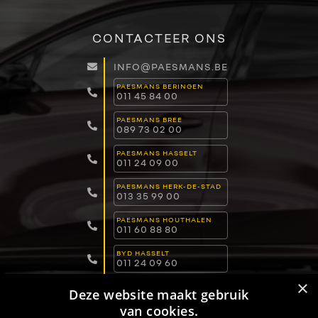
CONTACTEER ONS
INFO@PAESMANS.BE
PAESMANS BERINGEN
011 45 84 00
PAESMANS BREE
089 73 02 00
PAESMANS HASSELT
011 24 09 00
PAESMANS HERK-DE-STAD
013 35 99 00
PAESMANS HOUTHALEN
011 60 88 80
BYD HASSELT
011 24 09 60
×
BYD LOMMEL
Deze website maakt gebruik
011 15 04 00
van cookies.