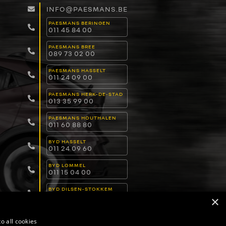
INFO@PAESMANS.BE
PAESMANS BERINGEN
011 45 84 00
PAESMANS BREE
089 73 02 00
PAESMANS HASSELT
011 24 09 00
PAESMANS HERK-DE-STAD
013 35 99 00
PAESMANS HOUTHALEN
011 60 88 80
BYD HASSELT
011 24 09 60
BYD LOMMEL
011 15 04 00
BYD DILSEN-STOKKEM
089 82 30 30
×
o all cookies