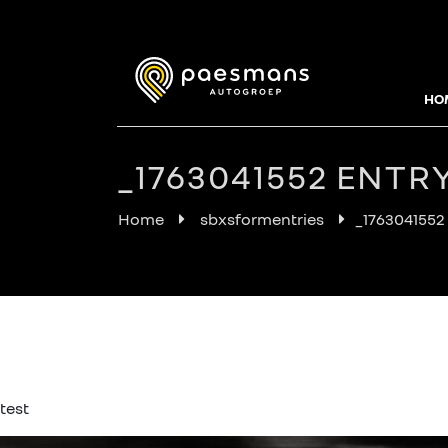
HO
_1763041552 ENTRY
Home
sbxsformentries
_1763041552 
test