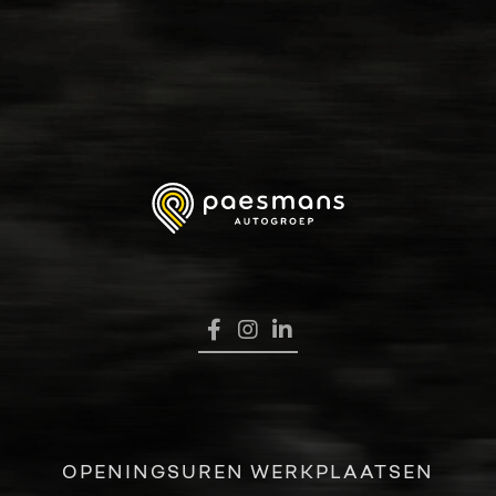
HOME
VERKOOP
RENAULT PRO+
NAVERKOOP
VERHUUR
NIEUWS
OVER ONS
OPENINGSUREN WERKPLAATSEN