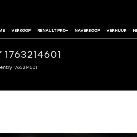
ME
VERKOOP
RENAULT PRO+
NAVERKOOP
VERHUUR
N
 1763214601
entry 1763214601