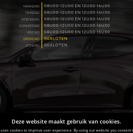
WERKEN BIJ
08U00-12U00 EN 12U30-16U30
MAANDAG
08U00-12U00 EN 12U30-16U30
DINSDAG
08U00-12U00 EN 12U30-16U30
WOENSDAG
CONTACT
08U00-12U00 EN 12U30-16U30
DONDERDAG
08U00-12U00 EN 12U30-15U30
VRIJDAG
GESLOTEN
ZATERDAG
GESLOTEN
ZONDAG
Deze website maakt gebruik van cookies.
 uses cookies to improve user experience. By using our website you consent t