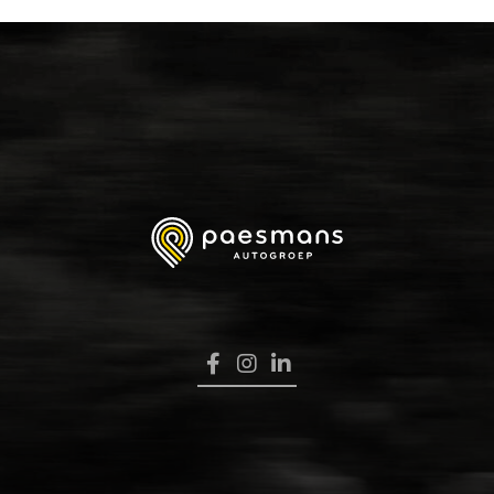
HOME
VERKOOP
RENAULT PRO+
NAVERKOOP
VERHUUR
NIEUWS
OVER ONS