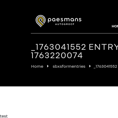
HO
_1763041552 ENTR
1763220074
Home
sbxsformentries
_1763041552
test