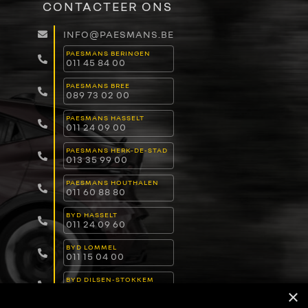
CONTACTEER ONS
INFO@PAESMANS.BE
PAESMANS BERINGEN
011 45 84 00
PAESMANS BREE
089 73 02 00
PAESMANS HASSELT
011 24 09 00
PAESMANS HERK-DE-STAD
013 35 99 00
PAESMANS HOUTHALEN
011 60 88 80
BYD HASSELT
011 24 09 60
BYD LOMMEL
011 15 04 00
BYD DILSEN-STOKKEM
089 82 30 30
×