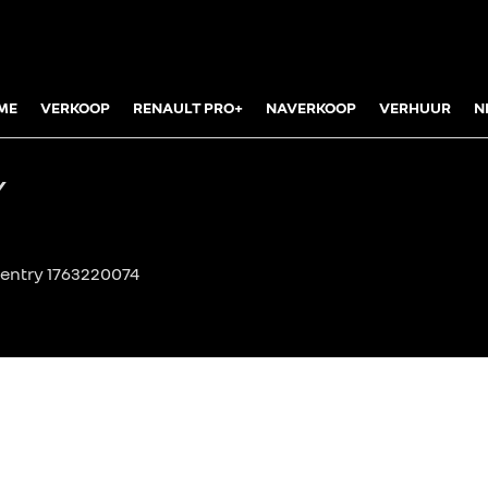
ME
VERKOOP
RENAULT PRO+
NAVERKOOP
VERHUUR
N
Y
 entry 1763220074