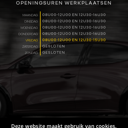
OPENINGSUREN WERKPLAATSEN
WERKEN BIJ
08U00-12U00 EN 12U30-16U30
MAANDAG
08U00-12U00 EN 12U30-16U30
DINSDAG
CONTACT
08U00-12U00 EN 12U30-16U30
WOENSDAG
08U00-12U00 EN 12U30-16U30
DONDERDAG
08U00-12U00 EN 12U30-15U30
VRIJDAG
GESLOTEN
ZATERDAG
GESLOTEN
ZONDAG
Deze website maakt gebruik van cookies.