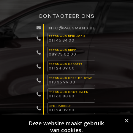
CONTACTEER ONS
INFO@PAESMANS.BE
PAESMANS BERINGEN
011 45 84 00
PAESMANS BREE
089 73 02 00
PAESMANS HASSELT
011 24 09 00
PAESMANS HERK-DE-STAD
013 35 99 00
PAESMANS HOUTHALEN
011 60 88 80
BYD HASSELT
011 24 09 60
×
BYD LOMMEL
Deze website maakt gebruik
011 15 04 00
van cookies.