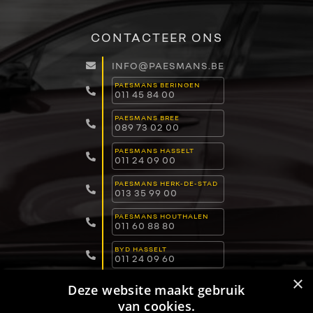
CONTACTEER ONS
INFO@PAESMANS.BE
PAESMANS BERINGEN
011 45 84 00
PAESMANS BREE
089 73 02 00
PAESMANS HASSELT
011 24 09 00
PAESMANS HERK-DE-STAD
013 35 99 00
PAESMANS HOUTHALEN
011 60 88 80
BYD HASSELT
011 24 09 60
×
BYD LOMMEL
Deze website maakt gebruik
011 15 04 00
van cookies.