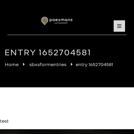
ENTRY 1652704581
Home
sbxsformentries
entry 1652704581
test