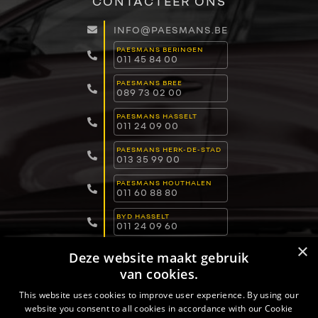
CONTACTEER ONS
INFO@PAESMANS.BE
PAESMANS BERINGEN
011 45 84 00
PAESMANS BREE
089 73 02 00
PAESMANS HASSELT
011 24 09 00
PAESMANS HERK-DE-STAD
013 35 99 00
PAESMANS HOUTHALEN
011 60 88 80
BYD HASSELT
011 24 09 60
×
BYD LOMMEL
Deze website maakt gebruik
011 15 04 00
van cookies.
BYD DILSEN-STOKKEM
089 82 30 30
This website uses cookies to improve user experience. By using our
website you consent to all cookies in accordance with our Cookie